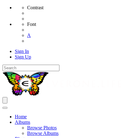
Contrast
Font
A
Sign In
Sign Up
Home
Albums
Browse Photos
Browse Albums